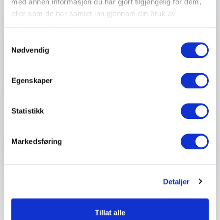
med annen informasjon du har gjort tilgjengelig for dem,
Telefon
eller som de har samlet inn gjennom din bruk av
tjenestene deres.
Samtykkevalg
Firma eller organisasjon
Nødvendig
Detaljer om ditt arrangement
Egenskaper
Statistikk
Send forespørsel
Markedsføring
Detaljer
Tillat alle