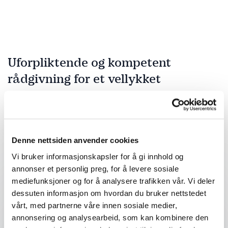
Uforpliktende og kompetent
rådgivning for et vellykket
arrangement
Fyll ut kontaktskjemaet – vi tar kontakt med deg
veldig raskt!
Denne nettsiden anvender cookies
Vi bruker informasjonskapsler for å gi innhold og
annonser et personlig preg, for å levere sosiale
Ditt navn
*
mediefunksjoner og for å analysere trafikken vår. Vi deler
dessuten informasjon om hvordan du bruker nettstedet
vårt, med partnerne våre innen sosiale medier,
Email
*
annonsering og analysearbeid, som kan kombinere den