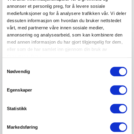
arrangement
annonser et personlig preg, for å levere sosiale
mediefunksjoner og for å analysere trafikken vår. Vi deler
Fyll ut kontaktskjemaet – vi tar kontakt med deg
dessuten informasjon om hvordan du bruker nettstedet
veldig raskt!
vårt, med partnerne våre innen sosiale medier,
annonsering og analysearbeid, som kan kombinere den
med annen informasjon du har gjort tilgjengelig for dem,
eller som de har samlet inn gjennom din bruk av
Ditt navn
*
tjenestene deres.
Samtykkevalg
Email
*
Nødvendig
Telefon
Egenskaper
Firma eller organisasjon
Statistikk
Detaljer om ditt arrangement
Markedsføring