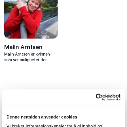
Malin Arntsen
Malin Arntsen er kvinnen
som ser muligheter der
andre bare ser utfordringer
– eller sauemøkk. Da hun ble
sagt opp fra jobben som
hjelpepleier på sykehjem,
valgte hun ikke å se seg
tilbake. I stedet sk...
Uforpliktende og kompetent
Denne nettsiden anvender cookies
rådgivning for et vellykket
Vi bruker informasjonskapsler for å gi innhold og