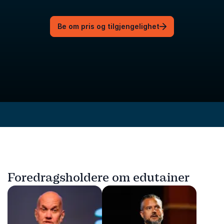
Be om pris og tilgjengelighet
Foredragsholdere om edutainer