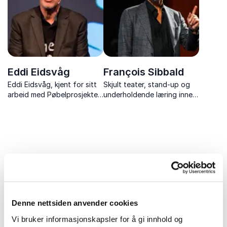
Eddi Eidsvåg
François Sibbald
Eddi Eidsvåg, kjent for sitt
Skjult teater, stand-up og
arbeid med Pøbelprosjektet,
underholdende læring innen
deler i sitt foredrag "Fra
holdningsskapende arbeid,
Sauda via Slottet og det
bedriftskultur og
hvite hus til…" sin reise
motivasjon.
gjennom med- og motgang.
Han gir en fantasirik kritikk
av samfunn...
Uforpliktende og kompetent
rådgivning for et vellykket
Denne nettsiden anvender cookies
arrangement
Vi bruker informasjonskapsler for å gi innhold og