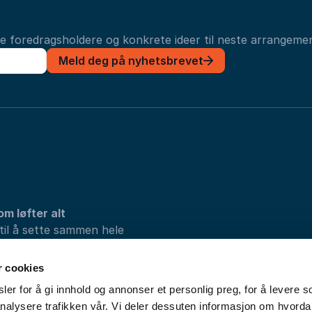
ye foredragsholdere og konkrete ideer til neste arrangemen
Meld deg på nyhetsbrevet
om løfter alt
 til å sette sammen hele
vi løsningene som passer
r cookies
er for å gi innhold og annonser et personlig preg, for å levere s
nalysere trafikken vår. Vi deler dessuten informasjon om hvorda