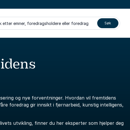
k etter emner, foredragsholdere eller foredrag
Søk
idens
alisering og nye forventninger. Hvordan vil fremtidens
åre foredrag gir innsikt i fjernarbeid, kunstig intelligens,
slivets utvikling, finner du her eksperter som hjelper deg