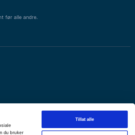
t før alle andre.
Tillat alle
osiale
n du bruker