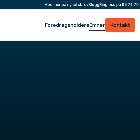
Abonner på nyhetsbrev
Blogg
Ring oss på
95 74 70
Foredragsholdere
Emner
Kontakt
Fyll ut kontaktskjemaet – vi tar kontakt med
deg veldig raskt!
Ditt navn
*