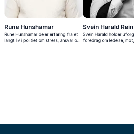
Rune Hunshamar
Svein Harald Røin
Rune Hunshamar deler erfaring fra et
Svein Harald holder ufor
langt liv i politiet om stress, ansvar og
foredrag om ledelse, mot
hvordan belastning over tid påvirker
arbeidsmiljø i tillegg til 
mennesker og arbeidsmiljø.
formidlingskurs, lederkurs
lederutviklingsprogram o
konferansier. Det kan være