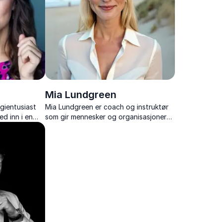
Mia Lundgreen
gientusiast
Mia Lundgreen er coach og instruktør
ed inn i en
som gir mennesker og organisasjoner
nsial til å
verktøy for bedre helse, økt energi og
 – verden.
mental styrke.