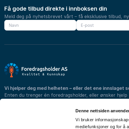
Få gode tilbud direkte i innboksen din
Meld deg på nyhetsbrevet vårt – få eksklusive tilbud, n
Vi hjelper deg med helheten – eller det ene innslaget s
Enten du trenger én foredragsholder, eller ønsker hjelp
programmet med konferansier og underholdning, finner 
din konferanse.
Denne nettsiden anvende
Vi bruker informasjonskapsl
mediefunksjoner og for å a