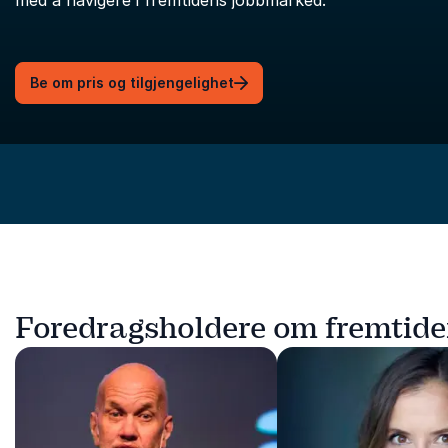
med å navigere i fremtidens jobbmarked.
Be om pris og tilgjengelighet
Foredragsholdere om fremtide