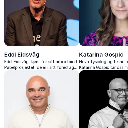
Eddi Eidsvåg
Katarina Gospic
Eddi Eidsvåg, kjent for sitt arbeid med
Nevrofysiolog og teknolo
Pøbelprosjektet, deler i sitt foredrag
Katarina Gospic tar oss m
"Fra Sauda via Slottet og det hvite hus
digital revolusjon med pote
til…" sin reise gjennom med- og
enten redde – eller rasere
motgang. Han gir en fantasirik kritikk av
samfunn...