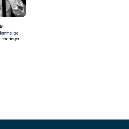
e
glemmelige
, endringer og
å gjennomføre
,
g være
...