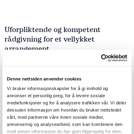
Uforpliktende og kompetent
rådgivning for et vellykket
arrangement
Fyll ut kontaktskjemaet – vi tar kontakt med deg
veldig raskt!
Denne nettsiden anvender cookies
Vi bruker informasjonskapsler for å gi innhold og
annonser et personlig preg, for å levere sosiale
Ditt navn
*
mediefunksjoner og for å analysere trafikken vår. Vi deler
dessuten informasjon om hvordan du bruker nettstedet
Email
*
vårt, med partnerne våre innen sosiale medier,
annonsering og analysearbeid, som kan kombinere den
med annen informasjon du har gjort tilgjengelig for dem,
Telefon