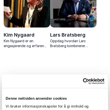
Kim Nygaard
Lars Bratsberg
Kim Nygaard er en
Oppdag hvordan Lars
engasjerende og erfaren
Bratsberg kombinerer
foredragsholder innen
historiefortelling og
digital kommunikasjon,
teknologiforståelse for å
markedsføring,
forme morgendagens
merkevarebygging,
digitale strategier.
søkemotoroptimalisering
(SEO) og
innholdsmarkedsføring.
Uforpliktende og kompetent
rådgivning for et vellykket
Denne nettsiden anvender cookies
arrangement
Vi bruker informasjonskapsler for å gi innhold og