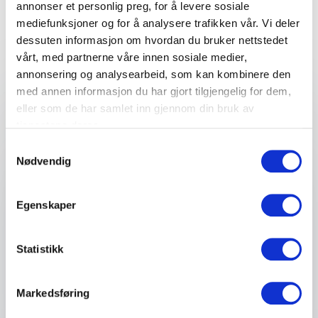
annonser et personlig preg, for å levere sosiale
Fyll ut kontaktskjemaet – vi tar kontakt med deg
mediefunksjoner og for å analysere trafikken vår. Vi deler
veldig raskt!
dessuten informasjon om hvordan du bruker nettstedet
vårt, med partnerne våre innen sosiale medier,
annonsering og analysearbeid, som kan kombinere den
med annen informasjon du har gjort tilgjengelig for dem,
Ditt navn
*
eller som de har samlet inn gjennom din bruk av
tjenestene deres.
Samtykkevalg
Email
*
Nødvendig
Telefon
Egenskaper
Firma eller organisasjon
Statistikk
Detaljer om ditt arrangement
Markedsføring