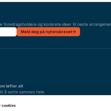
ye foredragsholdere og konkrete ideer til neste arrangemen
Meld deg på nyhetsbrevet
om løfter alt
 til å sette sammen hele
vi løsningene som passer
r cookies