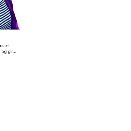
ansert
 og gir
søvn, fokus