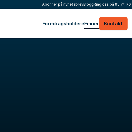
Abonner på nyhetsbrev
Blogg
Ring oss på
95 74 70
Foredragsholdere
Emner
Kontakt
Fyll ut kontaktskjemaet – vi tar kontakt med
deg veldig raskt!
Ditt navn
*