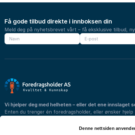
Få gode tilbud direkte i innboksen din
Meld deg på nyhetsbrevet vårt – få eksklusive tilbud, n
Vi hjelper deg med helheten – eller det ene innslaget s
Enten du trenger én foredragsholder, eller ønsker hjelp
programmet med konferansier og underholdning, finner 
din konferanse.
Denne nettsiden anvende