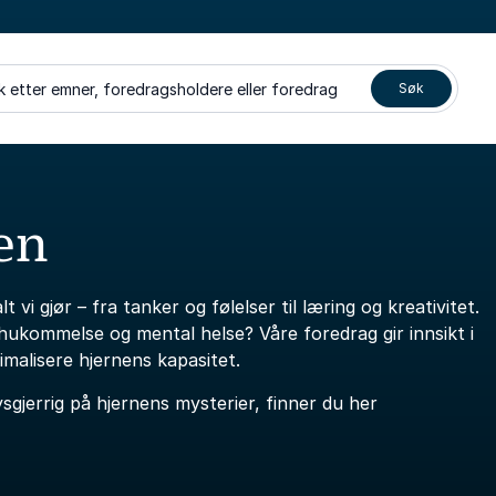
k etter emner, foredragsholdere eller foredrag
Søk
en
i gjør – fra tanker og følelser til læring og kreativitet.
hukommelse og mental helse? Våre foredrag gir innsikt i
imalisere hjernens kapasitet.
sgjerrig på hjernens mysterier, finner du her