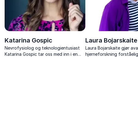
Katarina Gospic
Laura Bojarskaite
Nevrofysiolog og teknologientusiast
Laura Bojarskaite gjør av
Katarina Gospic tar oss med inn i en
hjerneforskning forståelig
digital revolusjon med potensial til å
konkrete grep for bedre 
enten redde – eller rasere – verden.
og prestasjon.