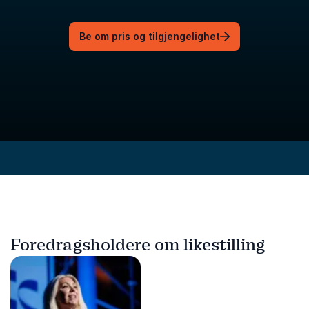
Be om pris og tilgjengelighet
Foredragsholdere om likestilling