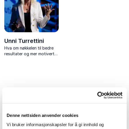
Unni Turrettini
Hva om nøkkelen til bedre
resultater og mer motiverte
ansatte ikke ligger i flere
strategier – men i dypere
menneskelig kontakt?
Uforpliktende og kompetent
rådgivning for et vellykket
Denne nettsiden anvender cookies
arrangement
Vi bruker informasjonskapsler for å gi innhold og