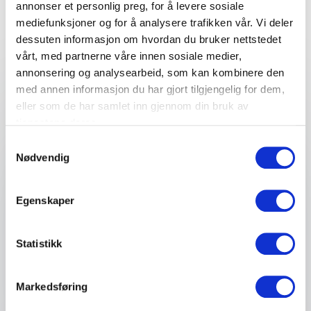
annonser et personlig preg, for å levere sosiale
Fyll ut kontaktskjemaet – vi tar kontakt med deg
mediefunksjoner og for å analysere trafikken vår. Vi deler
veldig raskt!
dessuten informasjon om hvordan du bruker nettstedet
vårt, med partnerne våre innen sosiale medier,
annonsering og analysearbeid, som kan kombinere den
med annen informasjon du har gjort tilgjengelig for dem,
Ditt navn
*
eller som de har samlet inn gjennom din bruk av
tjenestene deres.
Samtykkevalg
Email
*
Nødvendig
Telefon
Egenskaper
Firma eller organisasjon
Statistikk
Detaljer om ditt arrangement
Markedsføring