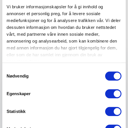
Uforpliktende og kompetent
Vi bruker informasjonskapsler for å gi innhold og
rådgivning for et vellykket
annonser et personlig preg, for å levere sosiale
arrangement
mediefunksjoner og for å analysere trafikken vår. Vi deler
dessuten informasjon om hvordan du bruker nettstedet
Fyll ut kontaktskjemaet – vi tar kontakt med deg
vårt, med partnerne våre innen sosiale medier,
veldig raskt!
annonsering og analysearbeid, som kan kombinere den
med annen informasjon du har gjort tilgjengelig for dem,
eller som de har samlet inn gjennom din bruk av
tjenestene deres.
Ditt navn
*
Samtykkevalg
Nødvendig
Email
*
Egenskaper
Telefon
Statistikk
Firma eller organisasjon