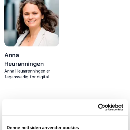
Anna
Heurønningen
Anna Heumrønningen er
fagansvarlig for digital
kommunikasjon i Apeland.
Hun tilbyr foredrag om
sosiale medier, digital
strategi og
omdømmebygging, og
formidler teknisk innsikt på
en forståelig måte.
Denne nettsiden anvender cookies