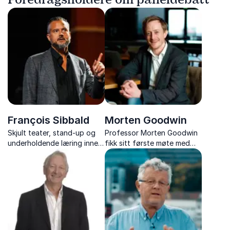
François Sibbald
Morten Goodwin
Skjult teater, stand-up og
Professor Morten Goodwin
underholdende læring innen
fikk sitt første møte med
holdningsskapende arbeid,
kunstig intelligens under
bedriftskultur og
mastergraden ved
motivasjon.
Universitetet i Agder tidlig
på 2000-tallet – og har ikke
sett seg tilbake siden.