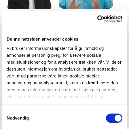
Steinar Lyse
Terje Høiland
Steinar Lyse er en erfaren
Terje Høiland er en
komiker og foredragsholder
ettertraktet
fra Stavanger, kjent for sin
foredragsholder og
Denne nettsiden anvender cookies
tid i revygruppen
rådgiver med solid bakgrunn
Løgnaslaget og som
fra næringslivet og dyp
Vi bruker informasjonskapsler for å gi innhold og
speaker på Viking Stadion. I
kompetanse innen ledelse,
annonser et personlig preg, for å levere sosiale
sine foredrag, som "Må jo
kommunikasjon og
mediefunksjoner og for å analysere trafikken vår. Vi deler
bare le – smil og latter ...
kulturutvikling. Med en
dessuten informasjon om hvordan du bruker nettstedet
sjelden kombinasjon av
vårt, med partnerne våre innen sosiale medier,
faglig...
Uforpliktende og kompetent
annonsering og analysearbeid, som kan kombinere den
med annen informasjon du har gjort tilgjengelig for dem,
rådgivning for et vellykket
eller som de har samlet inn gjennom din bruk av
arrangement
tjenestene deres.
Samtykkevalg
Fyll ut kontaktskjemaet – vi tar kontakt med deg
Nødvendig
veldig raskt!