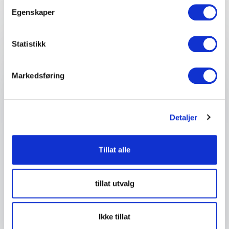
Egenskaper
Ditt navn
*
Statistikk
Email
*
Markedsføring
Telefon
Detaljer
Firma eller organisasjon
Tillat alle
Detaljer om ditt arrangement
tillat utvalg
Ikke tillat
Send forespørsel