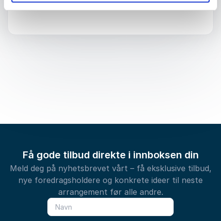
Få gode tilbud direkte i innboksen din
Meld deg på nyhetsbrevet vårt – få eksklusive tilbud,
nye foredragsholdere og konkrete ideer til neste
arrangement før alle andre.