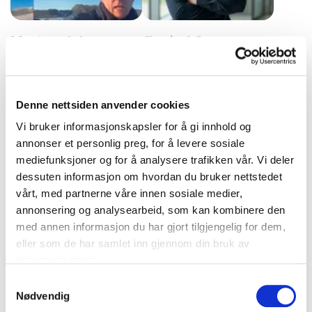
Morten Johansen
Øyvind Greve
Øyvind Greve gir realistiske
og Marius Elsbak
og handlingsrettede
Svinn er en av
foredrag om
handelsnæringens største
sikkerhetskultur,
Denne nettsiden anvender cookies
utfordringer – og samtidig
konflikthåndtering og
et område med stort
Vi bruker informasjonskapsler for å gi innhold og
beslutninger under press.
potensial for forbedring.
annonser et personlig preg, for å levere sosiale
Morten Johansen og Marius
mediefunksjoner og for å analysere trafikken vår. Vi deler
Elsbak gir deg innsikt,
konkrete verktøy og
dessuten informasjon om hvordan du bruker nettstedet
inspirasjon til h...
vårt, med partnerne våre innen sosiale medier,
annonsering og analysearbeid, som kan kombinere den
Uforpliktende og kompetent
med annen informasjon du har gjort tilgjengelig for dem,
rådgivning for et vellykket
eller som de har samlet inn gjennom din bruk av
tjenestene deres.
arrangement
Samtykkevalg
Fyll ut kontaktskjemaet – vi tar kontakt med deg
Nødvendig
veldig raskt!