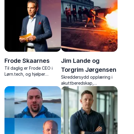
Frode Skaarnes
Jim Lande og
Til daglig er Frode CEO i
Torgrim Jørgensen
Lørn.tech, og hjelper
Skreddersydd opplæring i
offentlige og private
akuttberedskap,
virksomheter med å bygge
krisehåndtering og sikkerhet
kunnskap og å etablere
gode systemer for å være
forberedt på et bredt
spekter av trusler. Når Frode
...