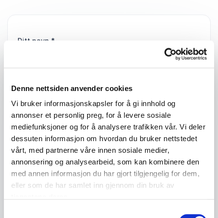
Ditt navn
*
Email
*
Denne nettsiden anvender cookies
Telefon
Vi bruker informasjonskapsler for å gi innhold og
annonser et personlig preg, for å levere sosiale
mediefunksjoner og for å analysere trafikken vår. Vi deler
Firma eller organisasjon
dessuten informasjon om hvordan du bruker nettstedet
vårt, med partnerne våre innen sosiale medier,
annonsering og analysearbeid, som kan kombinere den
Detaljer om ditt arrangement
med annen informasjon du har gjort tilgjengelig for dem,
eller som de har samlet inn gjennom din bruk av
tjenestene deres.
Samtykkevalg