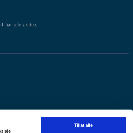
t før alle andre.
Tillat alle
osiale