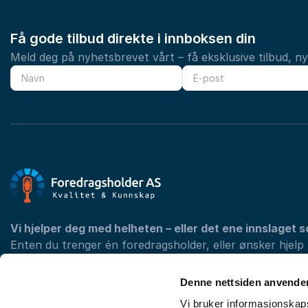
Få gode tilbud direkte i innboksen din
Meld deg på nyhetsbrevet vårt – få eksklusive tilbud, n
Vi hjelper deg med helheten – eller det ene innslaget s
Enten du trenger én foredragsholder, eller ønsker hjelp
programmet med konferansier og underholdning, finner 
din konferanse.
Denne nettsiden anvende
Vi bruker informasjonskapsl