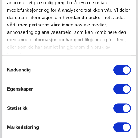
annonser et personlig preg, for å levere sosiale
Fyll ut kontaktskjemaet – vi tar kontakt med deg
mediefunksjoner og for å analysere trafikken vår. Vi deler
veldig raskt!
dessuten informasjon om hvordan du bruker nettstedet
vårt, med partnerne våre innen sosiale medier,
annonsering og analysearbeid, som kan kombinere den
med annen informasjon du har gjort tilgjengelig for dem,
Ditt navn
*
eller som de har samlet inn gjennom din bruk av
tjenestene deres.
Samtykkevalg
Email
*
Nødvendig
Telefon
Egenskaper
Firma eller organisasjon
Statistikk
Detaljer om ditt arrangement
Markedsføring