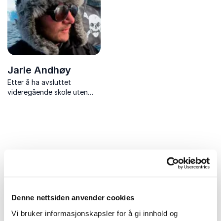
Jarle Andhøy
Etter å ha avsluttet
videregående skole uten
vitnemål og tilbrakt ett år i
arbeid, la Jarle Andhøy ut
på en 352 dagers seilas med
seilbåten «Berserk».
Ekspedisjonen gikk til
Antarktis, hvor båten ble ...
Uforpliktende og kompetent
rådgivning for et vellykket
Denne nettsiden anvender cookies
arrangement
Vi bruker informasjonskapsler for å gi innhold og