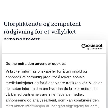
Uforpliktende og kompetent
rådgivning for et vellykket
arrangement
Fyll ut kontaktskjemaet – vi tar kontakt med deg
veldig raskt!
Denne nettsiden anvender cookies
Vi bruker informasjonskapsler for å gi innhold og
annonser et personlig preg, for å levere sosiale
Ditt navn
*
mediefunksjoner og for å analysere trafikken vår. Vi deler
dessuten informasjon om hvordan du bruker nettstedet
Email
*
vårt, med partnerne våre innen sosiale medier,
annonsering og analysearbeid, som kan kombinere den
med annen informasjon du har gjort tilgjengelig for dem,
Telefon