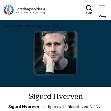
Søk
Meny
Foredragsholdere
Sigurd Hverven
Gå tilbake til startsiden
Sigurd Hverven
Sigurd Hverven
er stipendiat i filosofi ved NTNU,