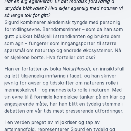
Har en elg egenverdi? Er det moralsk forsvarlig å
utrydde blåhvalen? Hva skjer egentlig med naturen vi
så lenge tok for gitt?
Sigurd kombinerer akademisk tyngde med personlig
formidlingsevne. Barndomsminner – som da han som
gutt plukket blåskjell i strandkanten og brukte dem
som agn – fungerer som inngangsporter til større
spørsmål om naturtap og endrede økosystemer. Nå
er skjellene borte. Hva forteller det oss?
Han er forfatter av boka
Naturfilosofi
, en innsiktsfull
og lett tilgjengelig innføring i faget, og han skriver
jevnlig for aviser og tidsskrifter om naturens rolle i
menneskelivet – og menneskets rolle i naturen. Med
sin evne til å formidle komplekse tanker på en klar og
engasjerende måte, har han blitt en tydelig stemme i
debatten om vår tids mest presserende utfordringer.
I en verden preget av miljøkriser og tap av
artsmangfold, representerer Sigurd en tydelig og