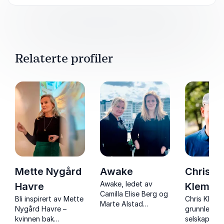
Relaterte profiler
Mette Nygård
Awake
Chris
Awake, ledet av
Havre
Klemme
Camilla Elise Berg og
Bli inspirert av Mette
Chris Klemm
Marte Alstad
Nygård Havre –
grunnlegger
Hansen, tilbyr
kvinnen bak
selskap me
foredraget