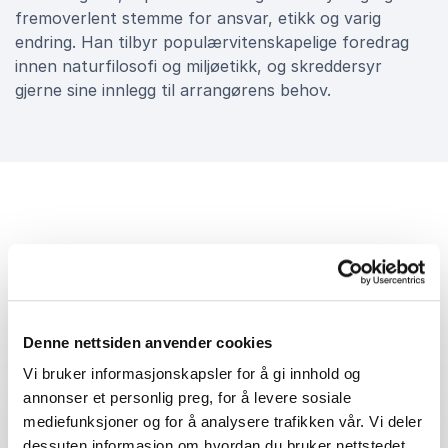
fremoverlent stemme for ansvar, etikk og varig
endring. Han tilbyr populærvitenskapelige foredrag
innen naturfilosofi og miljøetikk, og skreddersyr
gjerne sine innlegg til arrangørens behov.
Foredrag
Denne nettsiden anvender cookies
Vi bruker informasjonskapsler for å gi innhold og
HAR NATUREN EN VERDI I SEG SELV – ELLER
annonser et personlig preg, for å levere sosiale
:
BARE FOR OSS MENNESKER?
mediefunksjoner og for å analysere trafikken vår. Vi deler
Har naturen en verdi i seg selv – eller
dessuten informasjon om hvordan du bruker nettstedet