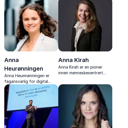
Anna
Anna Kirah
Anna Kirah er en pioner
Heurønningen
innen menneskesentrert
Anna Heumrønningen er
innovasjon og
fagansvarlig for digital
tjenestedesign. Med
kommunikasjon i Apeland.
bakgrunn som
Hun tilbyr foredrag om
designantropolog og
sosiale medier, digital
psykolog har hun over 25
strategi og
års erfaring med å drive
omdømmebygging, og
endring gjennom
formidler teknisk innsikt på
samskaping. ...
en forståelig måte.