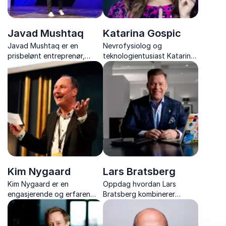
Javad Mushtaq
Katarina Gospic
Javad Mushtaq er en
Nevrofysiolog og
prisbelønt entreprenør,
teknologientusiast Katarina
investor og leder utdannet
Gospic tar oss med inn i en
ved Harvard og MIT. Han
digital revolusjon med
arbeider i skjæringspunktet
potensial til å enten redde –
mellom kunstig intelligens,
eller rasere – verden.
samfunn, innovasjon og
mangfold, og har erfaring ...
Kim Nygaard
Lars Bratsberg
Kim Nygaard er en
Oppdag hvordan Lars
engasjerende og erfaren
Bratsberg kombinerer
foredragsholder innen
historiefortelling og
digital kommunikasjon,
teknologiforståelse for å
markedsføring,
forme morgendagens