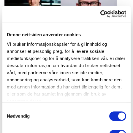
merkevarebygging,
digitale strategier.
søkemotoroptimalisering
(SEO) og
innholdsmarkedsføring.
Denne nettsiden anvender cookies
Vi bruker informasjonskapsler for å gi innhold og
Morten Goodwin
Paal Tarjei
annonser et personlig preg, for å levere sosiale
Professor Morten Goodwin
Aasheim
mediefunksjoner og for å analysere trafikken vår. Vi deler
fikk sitt første møte med
dessuten informasjon om hvordan du bruker nettstedet
Pål Tarjei Aasheim er en av
kunstig intelligens under
Norges mest etterspurte
vårt, med partnerne våre innen sosiale medier,
mastergraden ved
eksperter på retorikk og
annonsering og analysearbeid, som kan kombinere den
Universitetet i Agder tidlig
kommunikasjon. Han lærer
på 2000-tallet – og har ikke
med annen informasjon du har gjort tilgjengelig for dem,
deg hvordan du får frem
sett seg tilbake siden.
eller som de har samlet inn gjennom din bruk av
budskap som ikke bare blir
tjenestene deres.
hørt – men husket, og som
skaper faktisk handli...
Samtykkevalg
Nødvendig