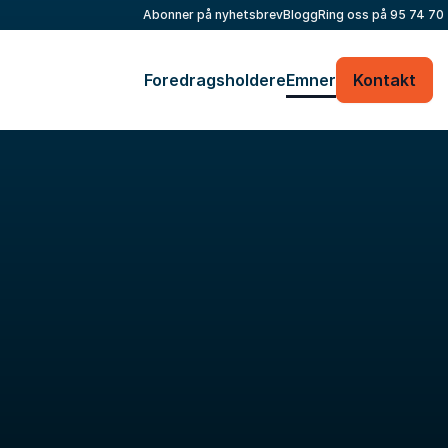
Abonner på nyhetsbrev
Blogg
Ring oss på
95 74 70
Foredragsholdere
Emner
Kontakt
Fyll ut kontaktskjemaet – vi tar kontakt med
deg veldig raskt!
Ditt navn
*