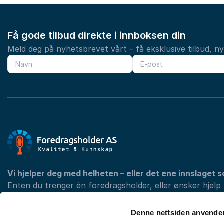
Få gode tilbud direkte i innboksen din
Meld deg på nyhetsbrevet vårt – få eksklusive tilbud, n
Vi hjelper deg med helheten – eller det ene innslaget s
Enten du trenger én foredragsholder, eller ønsker hjelp
programmet med konferansier og underholdning, finner 
din konferanse.
Denne nettsiden anvende