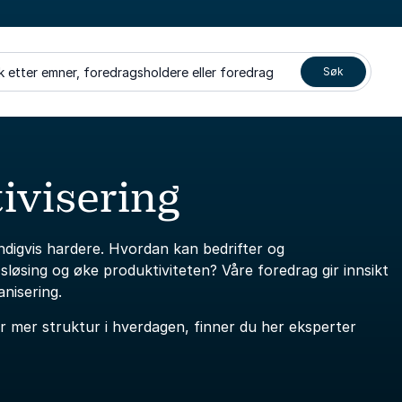
k etter emner, foredragsholdere eller foredrag
Søk
ivisering
ndigvis hardere. Hvordan kan bedrifter og
løsing og øke produktiviteten? Våre foredrag gir innsikt
anisering.
er mer struktur i hverdagen, finner du her eksperter