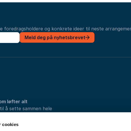
ye foredragsholdere og konkrete ideer til neste arrangemen
Meld deg på nyhetsbrevet
om løfter alt
 til å sette sammen hele
vi løsningene som passer
r cookies