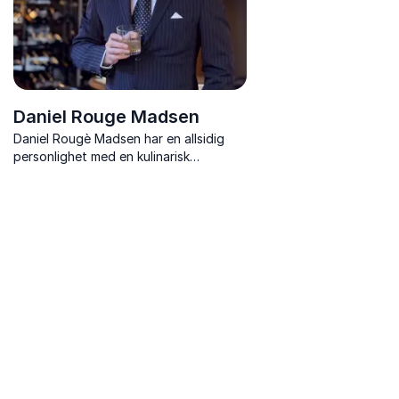
Daniel Rouge Madsen
Daniel Rougè Madsen har en allsidig
personlighet med en kulinarisk
bakgrunn, forretningsmann, TV-
personlighet, medforfatter og
entreprenør med en bemerkelsesverdig
reise som spenner over fle...