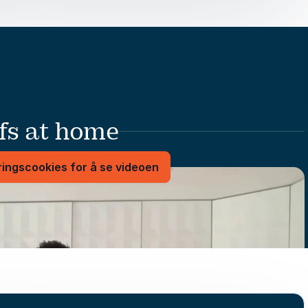
nd. Disse
konkrete
og
jobber i
krutterer
edre.
fs at home
e som
ingscookies for å se videoen
 to lead a kitchen!