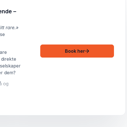
rende –
itt rare.»
sse
: Daniel Rouge Mad
Book her
are
 direkte
 selskaper
ler dem?
tå og
lederskap
le
marbeid –