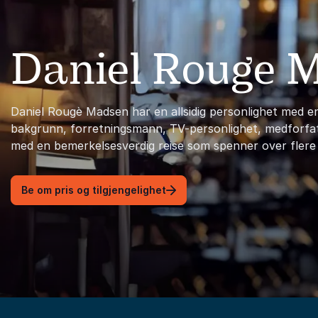
Daniel Rouge 
Daniel Rougè Madsen har en allsidig personlighet med en
bakgrunn, forretningsmann, TV-personlighet, medforfa
med en bemerkelsesverdig reise som spenner over flere 
Be om pris og tilgjengelighet