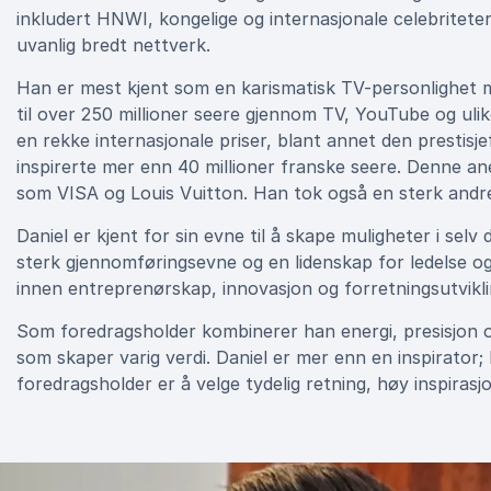
inkludert HNWI, kongelige og internasjonale celebritete
uvanlig bredt nettverk.
Han er mest kjent som en karismatisk TV-personlighet
til over 250 millioner seere gjennom TV, YouTube og uli
en rekke internasjonale priser, blant annet den prestisje
inspirerte mer enn 40 millioner franske seere. Denne an
som VISA og Louis Vuitton. Han tok også en sterk andr
Daniel er kjent for sin evne til å skape muligheter i sel
sterk gjennomføringsevne og en lidenskap for ledelse og
innen entreprenørskap, innovasjon og forretningsutvikli
Som foredragsholder kombinerer han energi, presisjon og
som skaper varig verdi. Daniel er mer enn en inspirator
foredragsholder er å velge tydelig retning, høy inspiras