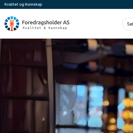
Kvalitet og Kunnskap
Sø
Foredragsholdere
Daniel Rouge Madsen
Gå tilbake til startsiden