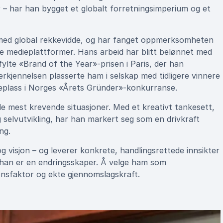
r – har han bygget et globalt forretningsimperium og et
 med global rekkevidde, og har fanget oppmerksomheten
ke medieplattformer. Hans arbeid har blitt belønnet med
fylte «Brand of the Year»-prisen i Paris, der han
erkjennelsen plasserte ham i selskap med tidligere vinnere
eplass i Norges «Årets Gründer»-konkurranse.
v de mest krevende situasjoner. Med et kreativt tankesett,
 selvutvikling, har han markert seg som en drivkraft
ng.
 visjon – og leverer konkrete, handlingsrettede innsikter
; han er en endringsskaper. Å velge ham som
jonsfaktor og ekte gjennomslagskraft.