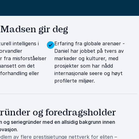
 Madsen gir deg
rell intelligens i
Erfaring fra globale arenaer -
forvandler
Daniel har jobbet på tvers av
er fra misforståelser
markeder og kulturer, med
 uansett om det
prosjekter som har nådd
 forhandling eller
internasjonale seere og høyt
profilerte miljøer.
gründer og foredragsholder
n og seriegründer med en allsidig bakgrunn innen
ovasjon.
lem av flere prestisjetunge nettverk for eliten –