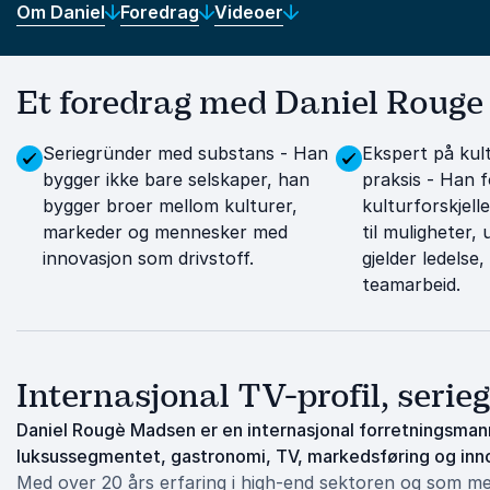
Om Daniel
Foredrag
Videoer
Et foredrag med Daniel Rouge
Seriegründer med substans - Han
Ekspert på kultu
bygger ikke bare selskaper, han
praksis - Han 
bygger broer mellom kulturer,
kulturforskjell
markeder og mennesker med
til muligheter,
innovasjon som drivstoff.
gjelder ledelse,
teamarbeid.
Internasjonal TV-profil, serie
Daniel Rougè Madsen er en internasjonal forretningsman
luksussegmentet, gastronomi, TV, markedsføring og inn
Med over 20 års erfaring i high-end sektoren og som med