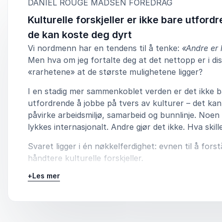
:
DANIEL ROUGE MADSEN FOREDRAG
Kulturelle forskjeller er ikke bare utford
de kan koste deg dyrt
Vi nordmenn har en tendens til å tenke:
«Andre er l
Men hva om jeg fortalte deg at det nettopp er i di
«rarhetene» at de største mulighetene ligger?
I en stadig mer sammenkoblet verden er det ikke b
utfordrende å jobbe på tvers av kulturer – det kan
påvirke arbeidsmiljø, samarbeid og bunnlinje. Noen
lykkes internasjonalt. Andre gjør det ikke. Hva skil
Svaret ligger i én nøkkelferdighet: evnen til å fors
håndtere kulturelle forskjeller.
+
Les mer
Daniel Rougè Madsen åpner døren til de usynlige
mekanismene som former kommunikasjon, tillit og 
på tvers av landegrenser. Han avslører de kulturel
dimensjonene som avgjør om en forhandling, et sa