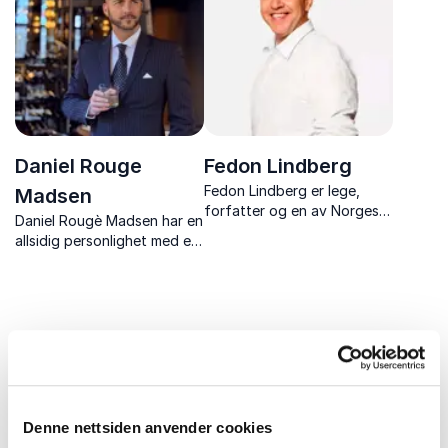
Daniel Rouge
Fedon Lindberg
Fedon Lindberg er lege,
Madsen
forfatter og en av Norges
Daniel Rougè Madsen har en
mest profilerte eksperter
allsidig personlighet med en
innen kosthold og livsstil.
kulinarisk
Med en solid bakgrunn som
bakgrunn, forretningsmann,
spesialist i indremedisin og
TV-personlighet,
mange års erfaring som
medforfatter og
formidler, har han...
entreprenør med
en bemerkelsesverdig reise
som spenner over fle...
Uforpliktende og kompetent
Denne nettsiden anvender cookies