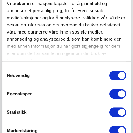
rådgivning for et vellykket
Vi bruker informasjonskapsler for å gi innhold og
annonser et personlig preg, for å levere sosiale
arrangement
mediefunksjoner og for å analysere trafikken vår. Vi deler
Fyll ut kontaktskjemaet – vi tar kontakt med deg
dessuten informasjon om hvordan du bruker nettstedet
veldig raskt!
vårt, med partnerne våre innen sosiale medier,
annonsering og analysearbeid, som kan kombinere den
med annen informasjon du har gjort tilgjengelig for dem,
eller som de har samlet inn gjennom din bruk av
Ditt navn
*
tjenestene deres.
Samtykkevalg
Nødvendig
Email
*
Egenskaper
Telefon
Statistikk
Firma eller organisasjon
Markedsføring