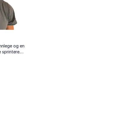
ennlege og en
 sprintere.
t og hekk,
og var
rgesrekorden