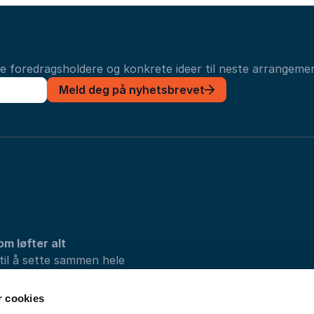
ye foredragsholdere og konkrete ideer til neste arrangemen
Meld deg på nyhetsbrevet
om løfter alt
 til å sette sammen hele
vi løsningene som passer
r cookies