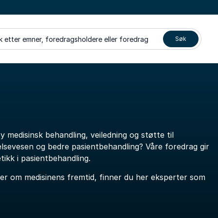
k etter emner, foredragsholdere eller foredrag
Søk
by medisinsk behandling, veiledning og støtte til
helsevesen og bedre pasientbehandling? Våre foredrag gir
tikk i pasientbehandling.
mer om medisinens fremtid, finner du her eksperter som