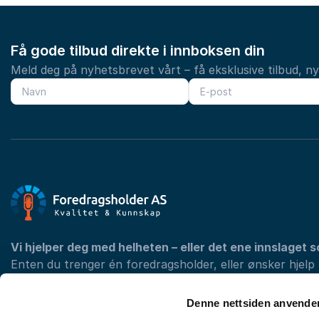
Få gode tilbud direkte i innboksen din
Meld deg på nyhetsbrevet vårt – få eksklusive tilbud, n
Vi hjelper deg med helheten – eller det ene innslaget s
Enten du trenger én foredragsholder, eller ønsker hjelp
programmet med konferansier og underholdning, finner 
din konferanse.
Denne nettsiden anvende