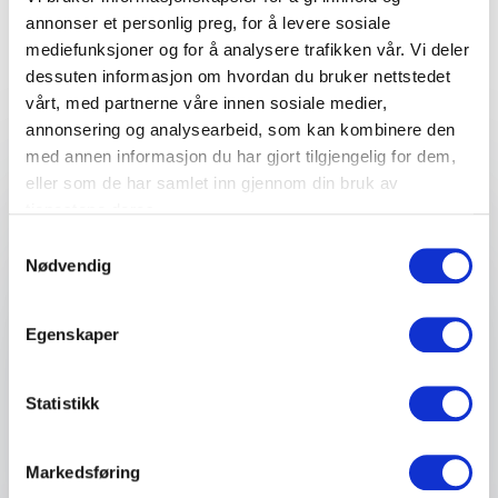
arrangement
annonser et personlig preg, for å levere sosiale
mediefunksjoner og for å analysere trafikken vår. Vi deler
Fyll ut kontaktskjemaet – vi tar kontakt med deg
dessuten informasjon om hvordan du bruker nettstedet
veldig raskt!
vårt, med partnerne våre innen sosiale medier,
annonsering og analysearbeid, som kan kombinere den
med annen informasjon du har gjort tilgjengelig for dem,
eller som de har samlet inn gjennom din bruk av
Ditt navn
*
tjenestene deres.
Samtykkevalg
Email
*
Nødvendig
Telefon
Egenskaper
Firma eller organisasjon
Statistikk
Detaljer om ditt arrangement
Markedsføring