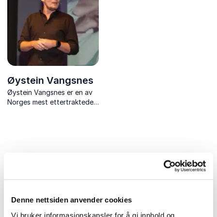
Øystein Vangsnes
Øystein Vangsnes er en av
Norges mest ettertraktede
foredragsholdere innen
salg, kundeservice,
serviceledelse og
kulturbygging i
organisasjoner.
Uforpliktende og kompetent
Denne nettsiden anvender cookies
rådgivning for et vellykket
Vi bruker informasjonskapsler for å gi innhold og