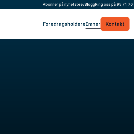
Abonner på nyhetsbrev
Blogg
Ring oss på
95 74 70
Foredragsholdere
Emner
Kontakt
Fyll ut kontaktskjemaet – vi tar kontakt med
deg veldig raskt!
Ditt navn
*