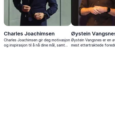
Charles Joachimsen
Øystein Vangsne
Charles Joachimsen gir deg motivasjon
Øystein Vangsnes er en a
og inspirasjon til å nå dine mål, samt
mest ettertraktede fored
bidra til å skape en god
innen salg, kundeservice, 
arbeidshverdag både for deg selv og
og kulturbygging i organi
dine kolleger.