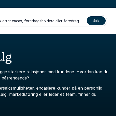
k etter emner, foredragsholdere eller foredrag
Søk
lg
bygge sterkere relasjoner med kundene. Hvordan kan du
e påtrengende?
mersalgsmuligheter, engasjere kunder på en personlig
alg, markedsføring eller leder et team, finner du