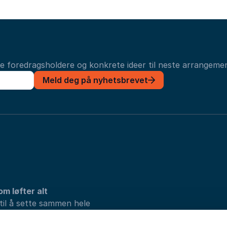
ye foredragsholdere og konkrete ideer til neste arrangemen
Meld deg på nyhetsbrevet
om løfter alt
 til å sette sammen hele
vi løsningene som passer