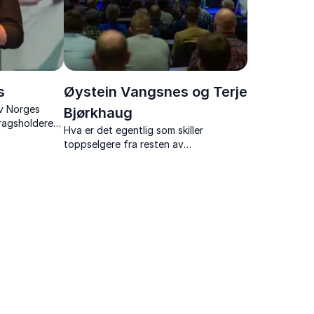
s
Øystein Vangsnes og Terje
v Norges
Bjørkhaug
ragsholdere
Hva er det egentlig som skiller
serviceledelse
toppselgere fra resten av
sasjoner.
salgsstyrken? Handler det bare om
talent – eller ligger nøkkelen i holdning,
teknikk og trening? Med Øystein og
Terje får du svaret, og ikke m...