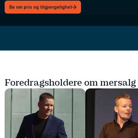
Be om pris og tilgjengelighet
Foredragsholdere om mersalg