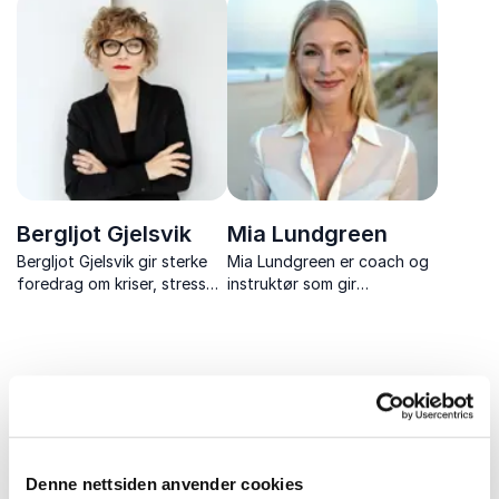
Bergljot Gjelsvik
Mia Lundgreen
Bergljot Gjelsvik gir sterke
Mia Lundgreen er coach og
foredrag om kriser, stress
instruktør som gir
og hvordan vi kan møte det
mennesker og
som oppleves uutholdelig.
organisasjoner verktøy for
bedre helse, økt energi og
mental styrke.
Uforpliktende og kompetent
Denne nettsiden anvender cookies