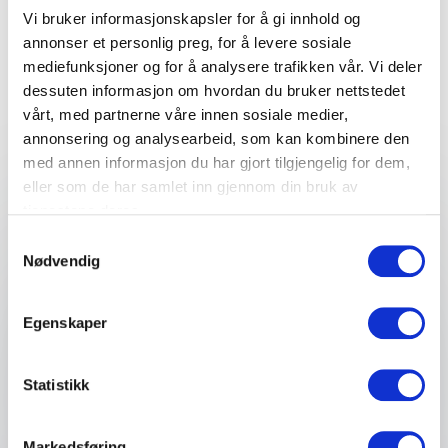
Vi bruker informasjonskapsler for å gi innhold og
rådgivning for et vellykket
annonser et personlig preg, for å levere sosiale
arrangement
mediefunksjoner og for å analysere trafikken vår. Vi deler
dessuten informasjon om hvordan du bruker nettstedet
Fyll ut kontaktskjemaet – vi tar kontakt med deg
vårt, med partnerne våre innen sosiale medier,
veldig raskt!
annonsering og analysearbeid, som kan kombinere den
med annen informasjon du har gjort tilgjengelig for dem,
eller som de har samlet inn gjennom din bruk av
tjenestene deres.
Ditt navn
*
Samtykkevalg
Nødvendig
Email
*
Egenskaper
Telefon
Statistikk
Firma eller organisasjon
Markedsføring