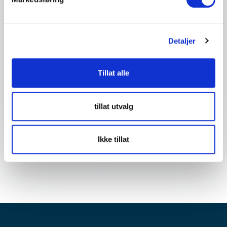
Detaljer om ditt arrangement
Detaljer
Tillat alle
Send forespørsel
tillat utvalg
Ikke tillat