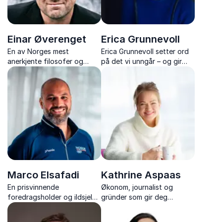
Einar Øverenget
Erica Grunnevoll
En av Norges mest
Erica Grunnevoll setter ord
anerkjente filosofer og
på det vi unngår – og gir
populære foredragsholdere
mot til å ta ansvar i
med fokus på etikk, verdier
arbeidslivet.
og kulturutvikling.
Marco Elsafadi
Kathrine Aspaas
En prisvinnende
Økonom, journalist og
foredragsholder og ildsjel
gründer som gir deg
som alltid treffer publikum.
konkrete verktøy for
Han er opptatt av
fremdrift og endringsglede i