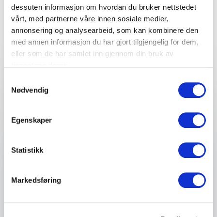
dessuten informasjon om hvordan du bruker nettstedet
arrangement
vårt, med partnerne våre innen sosiale medier,
Fyll ut kontaktskjemaet – vi tar kontakt med deg
annonsering og analysearbeid, som kan kombinere den
veldig raskt!
med annen informasjon du har gjort tilgjengelig for dem,
eller som de har samlet inn gjennom din bruk av
tjenestene deres.
Samtykkevalg
Ditt navn
*
Nødvendig
Email
*
Egenskaper
Statistikk
Telefon
Markedsføring
Firma eller organisasjon
Detaljer om ditt arrangement