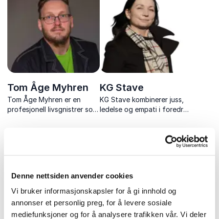
viktigheten av gode
tøffe tider.
relasjoner og bistår mange
bedrifter med økt
arbeidsglede og bedre
resultater.
Tom Åge Myhren
KG Stave
Tom Åge Myhren er en
KG Stave kombinerer juss,
profesjonell livsgnistrer som
ledelse og empati i foredrag
i 13 år har levert foredrag
som gir konkrete verktøy
om prosessledelse, idè – og
for sterkere relasjoner og
konseptutvikling.
bedre arbeidsmiljø.
Denne nettsiden anvender cookies
Vi bruker informasjonskapsler for å gi innhold og
Uforpliktende og kompetent
annonser et personlig preg, for å levere sosiale
rådgivning for et vellykket
mediefunksjoner og for å analysere trafikken vår. Vi deler