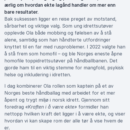
ærlig om hvordan ekte lagånd handler om mer enn
bare resultater.
Bak suksessen ligger en reise preget av motstand,
sårbarhet og viktige valg. Som ung idrettsutøver
opplevde Ola både mobbing og følelsen av å stå
alene, samtidig som han håndterte utfordringer
knyttet til en far med rusproblemer. I 2022 valgte han
å stå frem som homofil – og ble Norges eneste åpne
homofile toppidrettsutøver på håndballbanen. Det
gjorde ham til en viktig stemme for mangfold, psykisk
helse og inkludering i idretten.
I dag kombinerer Ola rollen som kaptein på et av
Norges beste håndballag med arbeidet for et mer
åpent og trygt miljø i norsk idrett. Gjennom sitt
foredrag
«Kraften i å være ekte»
formidler han
nettopp hvilken kraft det ligger i å være ekte, og viser
hvordan vi kan skape rom der alle tør å vise hvem de
er.