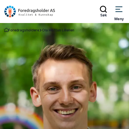
Søk
Meny
Foredragsholdere
Ola Hoftun Lillelien
Gå tilbake til startsiden