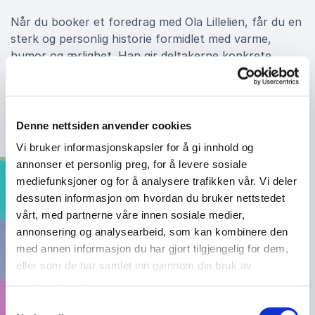
Når du booker et foredrag med Ola Lillelien, får du en
sterk og personlig historie formidlet med varme,
humor og ærlighet. Han gir deltakerne konkrete
refleksjoner og verktøy for å bygge inkluderende
kulturer – enten det er i idretten, på arbeidsplassen
eller i skolemiljøet.
Denne nettsiden anvender cookies
Vi bruker informasjonskapsler for å gi innhold og
annonser et personlig preg, for å levere sosiale
mediefunksjoner og for å analysere trafikken vår. Vi deler
dessuten informasjon om hvordan du bruker nettstedet
vårt, med partnerne våre innen sosiale medier,
annonsering og analysearbeid, som kan kombinere den
med annen informasjon du har gjort tilgjengelig for dem,
eller som de har samlet inn gjennom din bruk av
tjenestene deres.
Samtykkevalg