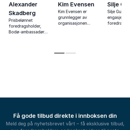
Alexander
Kim Evensen
Silje Gu
Kim Evensen er
Silje Gudahl
Skadberg
grunnlegger av
engasjeren
Prisbelønnet
organisasjonen
foredragsho
foredragsholder,
Brothers,
forfatter, s
Bodø-ambassadør
internasjonal
coach og
og mottaker av flere
foredragsholder og
mentaltren
hederspriser for sitt
forfatter av to
sterk lidens
viktige
bøker solgt i over 20
hjelpe andre 
samfunnsengasjement.
land. Med en sjelden
den beste 
kombinasjon av
av seg selv
varme, innsikt og
subtil humor, er Kim
kjent for å formidle
budskap som treffer
– både i hjertet og i
hodet.
Få gode tilbud direkte i innboksen din
Meld deg på nyhetsbrevet vårt – få eksklusive tilbud,