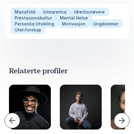
Mangfold
Integrering
Idrettsutøvere
Prestasjonskultur
Mental Helse
Personlig Utvikling
Motivasjon
Ungdommer
Utenforskap
Relaterte profiler
orrige
Nest