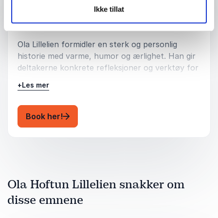
prestasjonskultur, motgang og sårbarhet, og
Ikke tillat
viser hvordan vi
kan skape inkluderende miljøer der alle blir sett.
Ola Lillelien formidler en sterk og personlig
historie med varme, humor og ærlighet. Han gir
deltakerne konkrete refleksjoner og verktøy for
å bygge inkluderende kulturer – enten det er i
+
Les mer
idretten, på arbeidsplassen eller i skolemiljøet.
: Ola Hoftun Lillelien Kraften i å være ek
Book her!
Ola Hoftun Lillelien snakker om
disse emnene