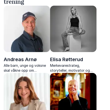
trening
Andreas Arnø
Elisa Røtterud
Alle barn, unge og voksne
Merkevarestrateg,
skal våkne opp om
storyteller, motivator og
morgenen og tenke "dette
eventyrer – med 16
får jeg til"
ekspedisjoner i Himalaya og
over 20 års erfaring fra
verdens mest utilgjengelige
hjørner.