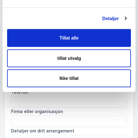
arrangement
Fyll ut kontaktskjemaet – vi tar kontakt med deg
Detaljer
veldig raskt!
Tillat alle
Ditt navn
*
tillat utvalg
Email
*
Ikke tillat
Telefon
Firma eller organisasjon
Detaljer om ditt arrangement