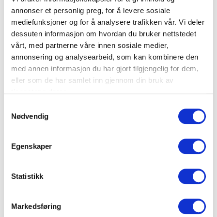
mental styrke.
annonser et personlig preg, for å levere sosiale
mediefunksjoner og for å analysere trafikken vår. Vi deler
dessuten informasjon om hvordan du bruker nettstedet
vårt, med partnerne våre innen sosiale medier,
annonsering og analysearbeid, som kan kombinere den
med annen informasjon du har gjort tilgjengelig for dem,
Silje Gudahl
Øyvind Kjerpeset
eller som de har samlet inn gjennom din bruk av
tjenestene deres.
Silje Gudahl er en
Øyvind Kjerpeset er
engasjerende
allmennlege og en av
Samtykkevalg
foredragsholder, forfatter,
Norges mest meritterte
Nødvendig
sertifisert coach og
sprintere. Han har 10 NM-
mentaltrener med en sterk
gull i sprint og hekk,
lidenskap for å hjelpe andre
kongepokal fra NM 2013 og
Egenskaper
til å bli den beste versjonen
var tidligere innehaver av
av seg selv
norgesrekorden på 400
meter hekk – ...
Statistikk
Uforpliktende og kompetent
rådgivning for et vellykket
Markedsføring