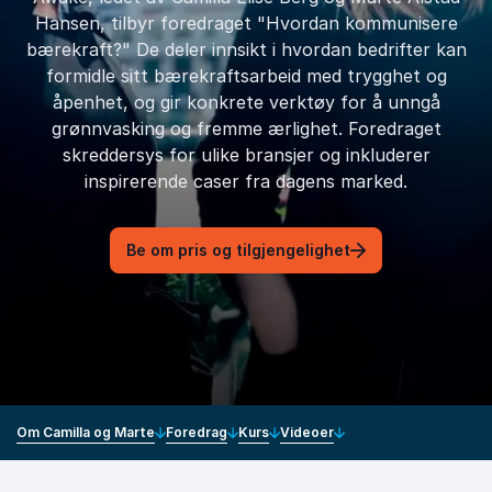
Hansen, tilbyr foredraget "Hvordan kommunisere
bærekraft?" De deler innsikt i hvordan bedrifter kan
formidle sitt bærekraftsarbeid med trygghet og
åpenhet, og gir konkrete verktøy for å unngå
grønnvasking og fremme ærlighet. Foredraget
skreddersys for ulike bransjer og inkluderer
inspirerende caser fra dagens marked.
Be om pris og tilgjengelighet
Om Camilla og Marte
Foredrag
Kurs
Videoer