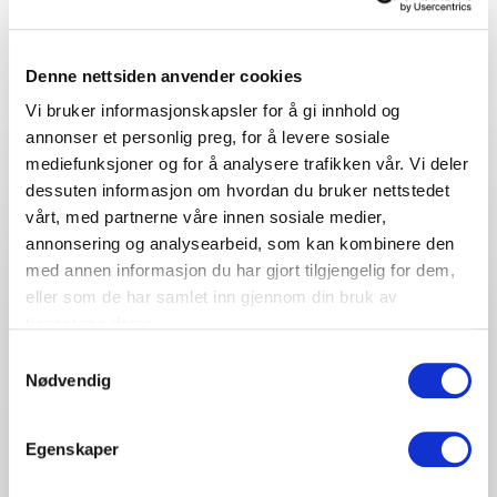
Denne nettsiden anvender cookies
Vi bruker informasjonskapsler for å gi innhold og
Foredrag
annonser et personlig preg, for å levere sosiale
mediefunksjoner og for å analysere trafikken vår. Vi deler
:
AWAKE FOREDRAG
dessuten informasjon om hvordan du bruker nettstedet
Hvordan kommunisere bærekraft?
vårt, med partnerne våre innen sosiale medier,
Hvordan kan bedrifter snakke om bærekraft på
annonsering og analysearbeid, som kan kombinere den
en måte som er troverdig, engasjerende og
med annen informasjon du har gjort tilgjengelig for dem,
relevant? I dette foredraget deler
eller som de har samlet inn gjennom din bruk av
kommunikasjonsbyrået
Awake
sin oppskrift på
tjenestene deres.
hvordan man kan kommunisere bærekraft med
Samtykkevalg
trygghet, åpenhet og entusiasme. De har
Nødvendig
spesialisert seg på bærekraftig utvikling og
hjelper virksomheter med å finne sin stemme i et
Egenskaper
stadig mer krevende landskap. Foredraget
skreddersys til bransje og målgruppe, og gir