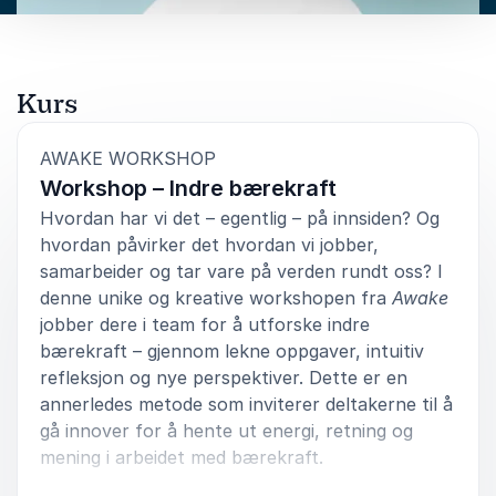
Hvorfor det lønner seg å snakke om
bærekraft – og hvordan du gjør det riktig
Caser og inspirasjon fra selskaper som
Kurs
lykkes – tilpasset din bransje
Hvordan du kan tenke langsiktig med
:
AWAKE WORKSHOP
teknologi, forecasting og
Workshop – Indre bærekraft
konsekvenstenking
Hvordan har vi det – egentlig – på innsiden? Og
Et foredrag som senker skuldrene, løfter blikket
hvordan påvirker det hvordan vi jobber,
og gir deg lyst og mot til å snakke mer – og gjøre
samarbeider og tar vare på verden rundt oss? I
mer – for bærekraft.
denne unike og kreative workshopen fra
Awake
jobber dere i team for å utforske indre
bærekraft – gjennom lekne oppgaver, intuitiv
refleksjon og nye perspektiver. Dette er en
annerledes metode som inviterer deltakerne til å
gå innover for å hente ut energi, retning og
mening i arbeidet med bærekraft.