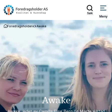
Søk
Meny
Foredragsholdere
Awake
Gå tilbake til startsiden
Awake
Awake, ledet av Camilla Elise Berg og Marte Alstad