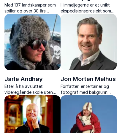
Med 137 landskamper som
Himmeljegerne er et unikt
spiller og over 30 års
ekspedisjonsprosjekt som
erfaring som håndballtrener
startet med én enkel idé: å
på toppnivå, byr Gunnar
bruke fysisk aktivitet som
Pettersen på et foredrag
verktøy for mestring og
spekket med innsikt i
livsglede hos mennesker
lagarbeid, ledelse og
med utviklingshemming. Det
prestasjonskultur.
som begynte med en ...
Jarle Andhøy
Jon Morten Melhus
Etter å ha avsluttet
Forfatter, entertainer og
videregående skole uten
fotograf med bakgrunn
vitnemål og tilbrakt ett år i
innen siviløkonomi som
arbeid, la Jarle Andhøy ut
hjelper deg å øke
på en 352 dagers seilas med
begeistringen på jobb!
seilbåten «Berserk».
Ekspedisjonen gikk til
Antarktis, hvor båten ble ...