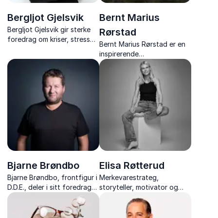
Bergljot Gjelsvik
Bernt Marius
Bergljot Gjelsvik gir sterke
Rørstad
foredrag om kriser, stress
Bernt Marius Rørstad er en
og hvordan vi kan møte det
inspirerende
som oppleves uutholdelig.
foredragsholder,
ekstremsportutøver og
fysioterapeut, kjent for sin
unike historie om motstand,
mestring og mental styrke.
Bjarne Brøndbo
Elisa Røtterud
Bjarne Brøndbo, frontfigur i
Merkevarestrateg,
D.D.E., deler i sitt foredrag
storyteller, motivator og
"Eksamen hver dag" innsikt
eventyrer – med 16
om bandets suksess,
ekspedisjoner i Himalaya og
viktigheten av verdier,
over 20 års erfaring fra