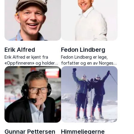
positiv innstilling og
verdens mest utilgjengelige
hvordan man skaper en
hjørner.
vinnerkultur. Foredraget ...
Erik Alfred
Fedon Lindberg
Erik Alfred er kjent fra
Fedon Lindberg er lege,
«Oppfinneren» og holder
forfatter og en av Norges
inspirerende foredrag om å
mest profilerte eksperter
følge drømmer, bygge egne
innen kosthold og livsstil.
oppfinnelser og tenke
Med en solid bakgrunn som
kreativt. Med sjarm,
spesialist i indremedisin og
entusiasme og ekte
mange års erfaring som
skaperglede vekker han
formidler, har han...
nysgjerrighet...
Gunnar Pettersen
Himmeljegerne