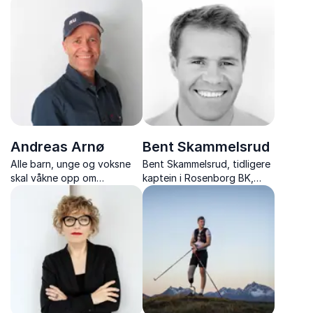
Andreas Arnø
Bent Skammelsrud
Alle barn, unge og voksne
Bent Skammelsrud, tidligere
skal våkne opp om
kaptein i Rosenborg BK,
morgenen og tenke "dette
deler erfaringer om hvordan
får jeg til"
hardt arbeid, barrierer,
lederskap og samhold
skapte en vinnerkultur som
førte laget til europeisk
suksess.