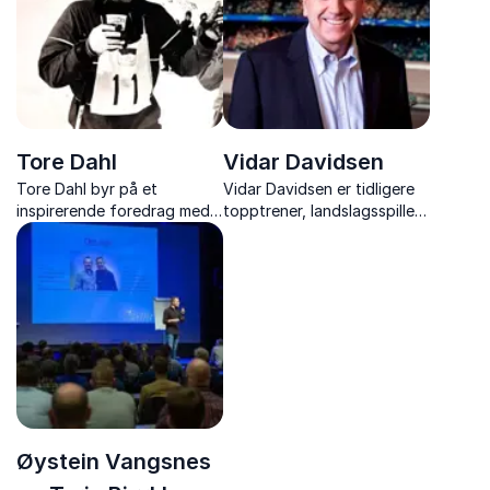
kombinerer erfaring fra
eliteniv...
Tore Dahl
Vidar Davidsen
Tore Dahl byr på et
Vidar Davidsen er tidligere
inspirerende foredrag med
topptrener, landslagsspiller
en sterk og personlig
og fotballekspert. Han
historie i bunn – historien om
holder engasjerende
en far som mistet synet som
foredrag om lagspill,
14-åring, men som nektet å
vinnerkultur og prestasjon –
la det begrense livet.
med historier, innsikt og en
tydelig kobling til ...
Øystein Vangsnes