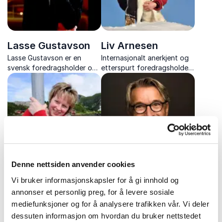
Lasse Gustavson
Liv Arnesen
Lasse Gustavson er en
Internasjonalt anerkjent og
svensk foredragsholder og
etterspurt foredragsholder
forfatter som i over 40 år
innen motivasjon og
har inspirert virksomheter
mestring. Lær om ledelse og
og organisasjoner i hele
måloppnåelse.
Skandinavia.
Denne nettsiden anvender cookies
Malin Arntsen
Mini Jakobsen
Vi bruker informasjonskapsler for å gi innhold og
annonser et personlig preg, for å levere sosiale
Malin Arntsen er kvinnen
Mini Jakobsen er tidligere
som ser muligheter der
landslagsspiller og en
mediefunksjoner og for å analysere trafikken vår. Vi deler
andre bare ser utfordringer
karismatisk foredragsholder
dessuten informasjon om hvordan du bruker nettstedet