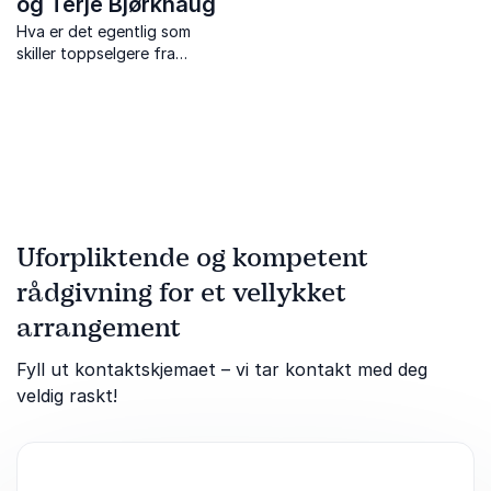
og Terje Bjørkhaug
Hva er det egentlig som
skiller toppselgere fra
resten av salgsstyrken?
Handler det bare om talent
– eller ligger nøkkelen i
holdning, teknikk og
trening? Med Øystein og
Terje får du svaret, og ikke
m...
Uforpliktende og kompetent
rådgivning for et vellykket
arrangement
Fyll ut kontaktskjemaet – vi tar kontakt med deg
veldig raskt!